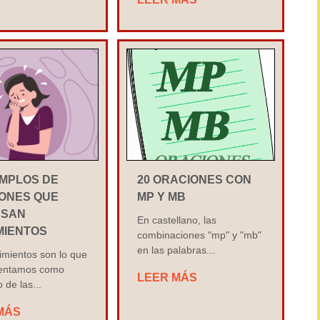
EMPLOS DE
20 ORACIONES CON
ONES QUE
MP Y MB
ESAN
En castellano, las
MIENTOS
combinaciones "mp" y "mb"
en las palabras...
imientos son lo que
entamos como
LEER MÁS
 de las...
MÁS