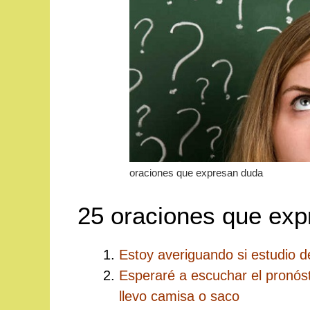
oraciones que expresan duda
25 oraciones que ex
Estoy averiguando si estudio d
Esperaré a escuchar el pronóst
llevo camisa o saco