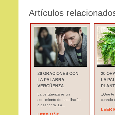
Artículos relacionado
20 ORACIONES CON
20 OR
LA PALABRA
LA PA
VERGÜENZA
PLANT
La vergüenza es un
¿Qué te 
sentimiento de humillación
cuando t
o deshonra. La...
LEER 
LEER MÁS