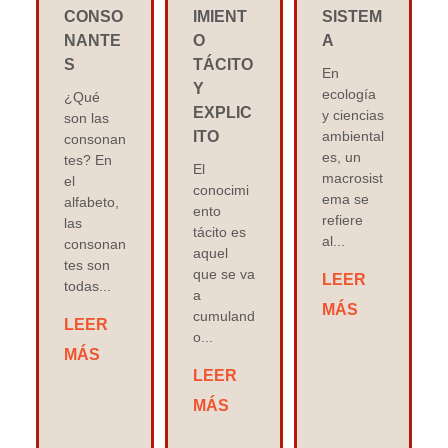
CONSO
IMIENT
SISTEM
NANTE
O
A
S
TÁCITO
En
Y
ecología
¿Qué
EXPLIC
y ciencias
son las
ITO
ambiental
consonan
es, un
tes? En
El
macrosist
el
conocimi
ema se
alfabeto,
ento
refiere
las
tácito es
al...
consonan
aquel
tes son
que se va
LEER
todas...
a
MÁS
cumuland
LEER
o...
MÁS
LEER
MÁS