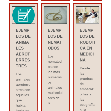
EJEMP
EJEMP
EJEMP
LOS DE
LOS DE
LOS DE
ANIMA
NEMAT
ROBÓTI
LES
ODOS
CA EN
AEROT
MEDICI
Los
ERRES
NA
nematod
TRES
os son
Desde
los más
las
Los
numeros
pruebas
animales
os
de
aeroterre
animales
embaraz
stres son
multicelul
o hasta
aquellos
ares de
las
que
la...
ecografía
habitan
s, la
tanto en