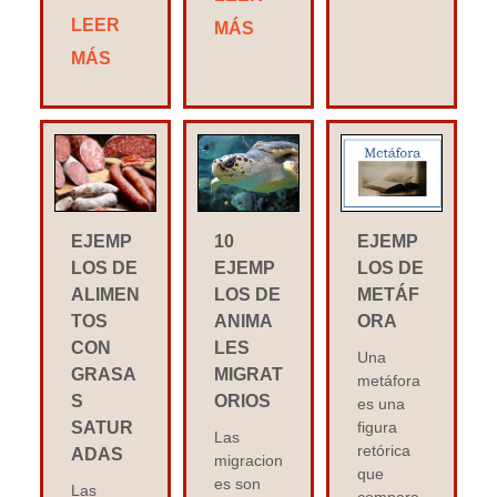
LEER
MÁS
MÁS
EJEMP
10
EJEMP
LOS DE
EJEMP
LOS DE
ALIMEN
LOS DE
METÁF
TOS
ANIMA
ORA
CON
LES
Una
GRASA
MIGRAT
metáfora
S
ORIOS
es una
SATUR
figura
Las
retórica
ADAS
migracion
que
es son
Las
compara