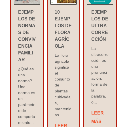
EJEMP
10
EJEMP
LOS DE
EJEMP
LOS DE
NORMA
LOS DE
ULTRA
S DE
FLORA
CORRE
CONVIV
AGRÍC
CCIÓN
ENCIA
OLA
La
FAMILI
ultracorre
La flora
AR
cción es
agrícola
una
significa
¿Qué es
pronunci
el
una
ación,
conjunto
norma?
forma de
de
Una
la
plantas
norma es
palabra,
cultivada
un
o...
s,
parámetr
mantenid
o de
LEER
as...
comporta
MÁS
miento...
LEER