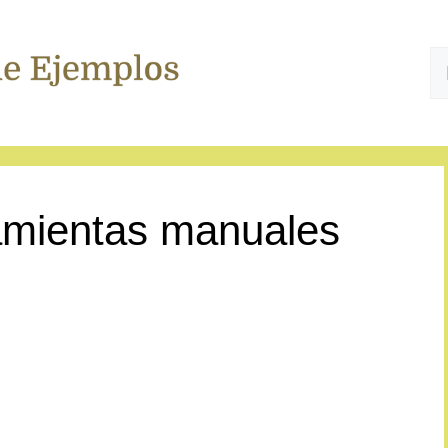
B
amientas manuales