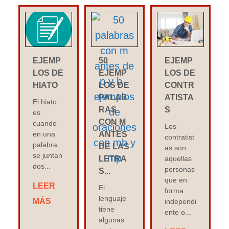
EJEMP
50
EJEMP
LOS DE
EJEMP
LOS DE
HIATO
LOS DE
CONTR
PALAB
ATISTA
El hiato
RAS
S
es
CON M
cuando
Los
en una
ANTES
contratist
palabra
DE LAS
as son
se juntan
LETRA
aquellas
dos...
personas
S...
que en
LEER
El
forma
lenguaje
MÁS
independi
tiene
ente o...
algunas