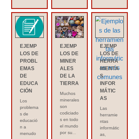
EJEMP
EJEMP
EJEMP
LOS DE
LOS DE
LOS DE
PROBL
MINER
HERRA
EMAS
ALES
MIENTA
DE
DE LA
S
EDUCA
TIERRA
INFOR
CIÓN
MÁTIC
Muchos
AS
minerales
Los
son
problema
Las
codiciado
s de
herramie
s en todo
educació
ntas
el mundo
n a
informátic
por su...
menudo
as,