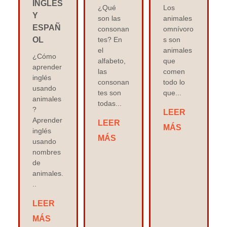
INGLÉS
¿Qué
Los
Y
son las
animales
ESPAÑ
consonan
omnívoro
OL
tes? En
s son
el
animales
¿Cómo
alfabeto,
que
aprender
las
comen
inglés
consonan
todo lo
usando
tes son
que...
animales
todas...
?
LEER
Aprender
LEER
MÁS
inglés
MÁS
usando
nombres
de
animales.
..
LEER
MÁS