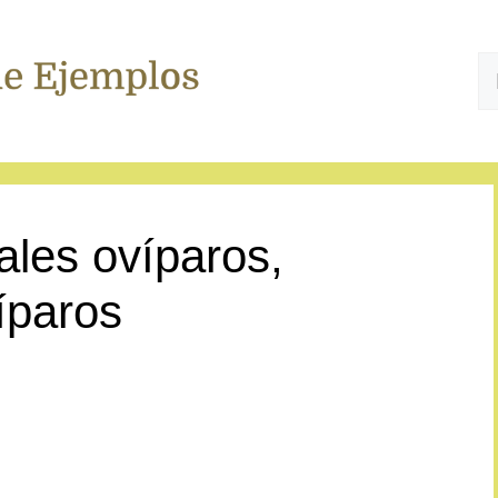
B
les ovíparos,
íparos