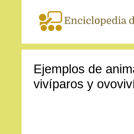
Saltar
al
contenido
Ejemplos de anima
vivíparos y ovoviv