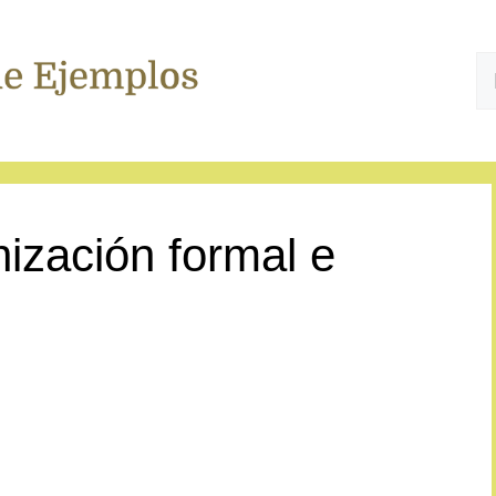
B
ización formal e