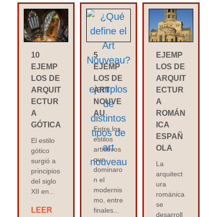
10
5
EJEMP
EJEMP
EJEMP
LOS DE
LOS DE
LOS DE
ARQUIT
ARQUIT
ART
ECTUR
ECTUR
NOUVE
A
A
AU
ROMÁN
GÓTICA
ICA
Entre los
ESPAÑ
estilos
El estilo
OLA
artístivos
gótico
que
surgió a
La
dominaro
principios
arquitect
n el
del siglo
ura
modernis
XII en...
románica
mo, entre
se
LEER
finales...
desarroll