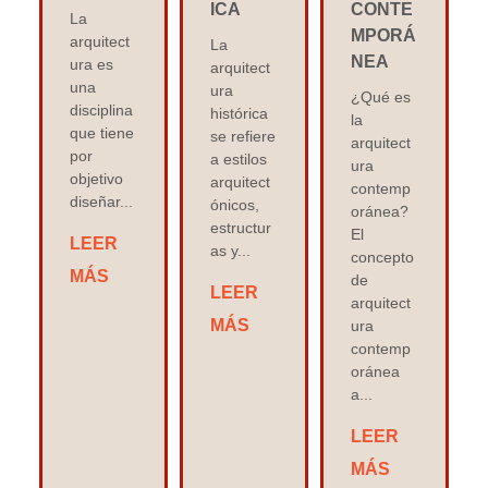
ICA
CONTE
La
MPORÁ
arquitect
La
NEA
ura es
arquitect
una
ura
¿Qué es
disciplina
histórica
la
que tiene
se refiere
arquitect
por
a estilos
ura
objetivo
arquitect
contemp
diseñar...
ónicos,
oránea?
estructur
El
LEER
as y...
concepto
MÁS
de
LEER
arquitect
MÁS
ura
contemp
oránea
a...
LEER
MÁS