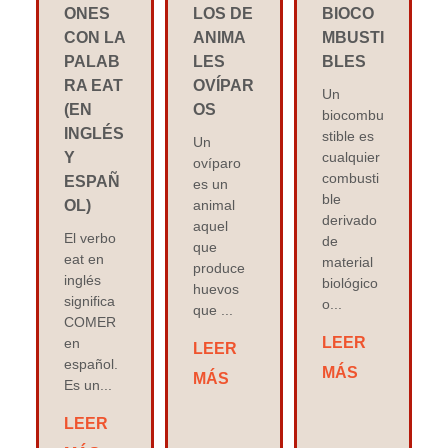
ONES
LOS DE
BIOCO
CON LA
ANIMA
MBUSTI
PALAB
LES
BLES
RA EAT
OVÍPAR
Un
(EN
OS
biocombu
INGLÉS
stible es
Un
Y
cualquier
ovíparo
combusti
ESPAÑ
es un
ble
OL)
animal
derivado
aquel
El verbo
de
que
eat en
material
produce
inglés
biológico
huevos
significa
o...
que ...
COMER
LEER
en
LEER
español.
MÁS
MÁS
Es un...
LEER