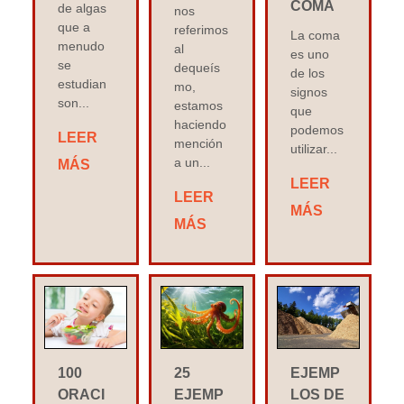
COMA
de algas
nos
que a
referimos
La coma
menudo
al
es uno
se
dequeís
de los
estudian
mo,
signos
son...
estamos
que
haciendo
podemos
LEER
mención
utilizar...
a un...
MÁS
LEER
LEER
MÁS
MÁS
100
25
EJEMP
ORACI
EJEMP
LOS DE