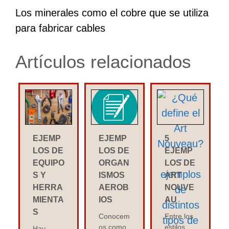
Los minerales como el cobre que se utiliza
para fabricar cables
Artículos relacionados
EJEMP
EJEMP
5
LOS DE
LOS DE
EJEMP
EQUIPO
ORGAN
LOS DE
S Y
ISMOS
ART
HERRA
AEROB
NOUVE
MIENTA
IOS
AU
S
Conocem
Entre los
os como
estilos
Hay