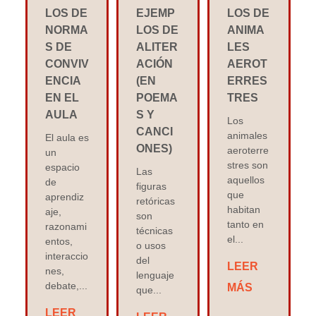
LOS DE
EJEMP
LOS DE
NORMA
LOS DE
ANIMA
S DE
ALITER
LES
CONVIV
ACIÓN
AEROT
ENCIA
(EN
ERRES
EN EL
POEMA
TRES
AULA
S Y
Los
CANCI
animales
El aula es
ONES)
aeroterre
un
stres son
espacio
Las
aquellos
de
figuras
que
aprendiz
retóricas
habitan
aje,
son
tanto en
razonami
técnicas
el...
entos,
o usos
interaccio
del
LEER
nes,
lenguaje
debate,...
MÁS
que...
LEER