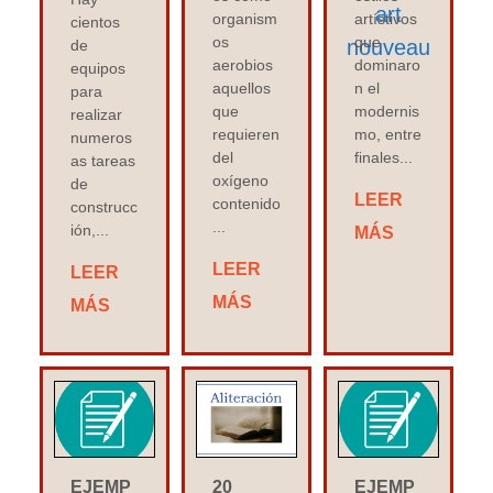
organism
artístivos
cientos
os
que
de
aerobios
dominaro
equipos
aquellos
n el
para
que
modernis
realizar
requieren
mo, entre
numeros
del
finales...
as tareas
oxígeno
de
LEER
contenido
construcc
...
ión,...
MÁS
LEER
LEER
MÁS
MÁS
EJEMP
20
EJEMP