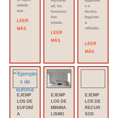
Humanid
dispositiv
salada
ad, los
o o
que...
humanos
técnica
han
lingüístic
LEER
estado...
a
utilizada..
MÁS
LEER
.
MÁS
LEER
MÁS
EJEMP
EJEMP
EJEMP
LOS DE
LOS DE
LOS DE
EUFONÍ
MINIMA
RECUR
A
LISMO
SOS