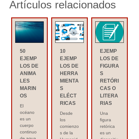
Artículos relacionados
50
10
EJEMP
EJEMP
EJEMP
LOS DE
LOS DE
LOS DE
FIGURA
ANIMA
HERRA
S
LES
MIENTA
RETÓRI
MARIN
S
CAS O
OS
ELÉCT
LITERA
RICAS
RIAS
El
océano
Desde
Una
es un
los
figura
cuerpo
comienzo
retórica
continuo
s de la
es un
de agua