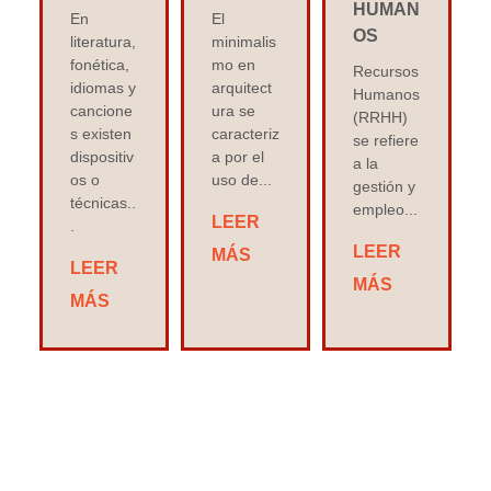
HUMAN
En
El
OS
literatura,
minimalis
fonética,
mo en
Recursos
idiomas y
arquitect
Humanos
cancione
ura se
(RRHH)
s existen
caracteriz
se refiere
dispositiv
a por el
a la
os o
uso de...
gestión y
técnicas..
empleo...
LEER
.
LEER
MÁS
LEER
MÁS
MÁS