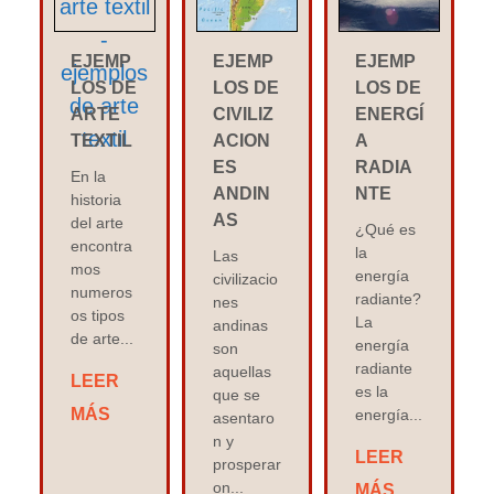
EJEMP
EJEMP
EJEMP
LOS DE
LOS DE
LOS DE
ARTE
CIVILIZ
ENERGÍ
TEXTIL
ACION
A
ES
RADIA
En la
ANDIN
NTE
historia
AS
del arte
¿Qué es
encontra
la
Las
mos
energía
civilizacio
numeros
radiante?
nes
os tipos
La
andinas
de arte...
energía
son
radiante
aquellas
LEER
es la
que se
MÁS
energía...
asentaro
n y
LEER
prosperar
on...
MÁS